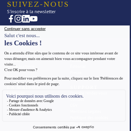
SUIVEZ-NOUS
S'inscrire à la newsletter
CRÉATIONS
NOTRE UNIVERS
Joaillerie
Actualités
Haute Joaillerie
Éditorial
Presse
LA MAISON
SUPPORT
La Maison
Prendre rendez-vous
Nos valeurs
Contact
Notre savoir-faire
CGV
Appartement Showroom
Mentions Légales
Politique des cookies
Plan de site