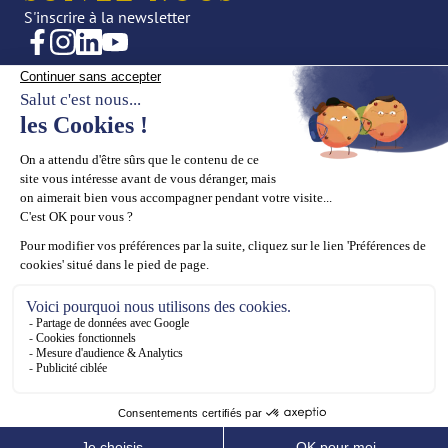
S'inscrire à la newsletter
CRÉATIONS
NOTRE UNIVERS
Joaillerie
Actualités
Haute Joaillerie
Éditorial
Presse
LA MAISON
SUPPORT
La Maison
Prendre rendez-vous
Nos valeurs
Contact
Notre savoir-faire
CGV
Appartement Showroom
Mentions Légales
Politique des cookies
Plan de site