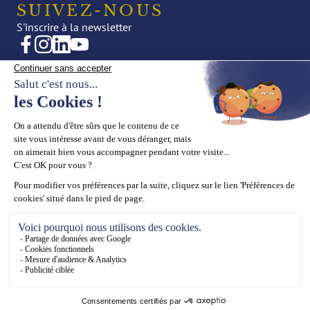
SUIVEZ-NOUS
S'inscrire à la newsletter
CRÉATIONS
NOTRE UNIVERS
Joaillerie
Actualités
Haute Joaillerie
Éditorial
Presse
LA MAISON
SUPPORT
La Maison
Prendre rendez-vous
Nos valeurs
Contact
Notre savoir-faire
CGV
Appartement Showroom
Mentions Légales
Politique des cookies
Plan de site