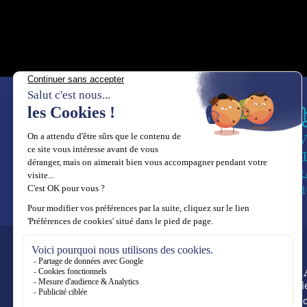
LI
IN
GR
3 à 
SUIVEZ-
CRÉ
Joailleri
NOUS
Haute Jo