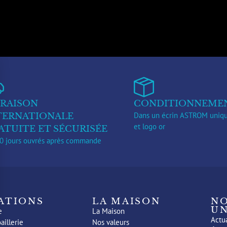
VRAISON
CONDITIONNEME
Dans un écrin ASTROM uniqu
TERNATIONALE
et logo or
ATUITE ET SÉCURISÉE
10 jours ouvrés après commande
ATIONS
LA MAISON
N
UN
e
La Maison
Actua
aillerie
Nos valeurs