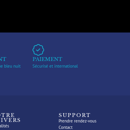
NT
PAIEMENT
e bleu nuit
Sécurisé et international
OTRE
SUPPORT
IVERS
Prendre rendez-vous
lités
Contact