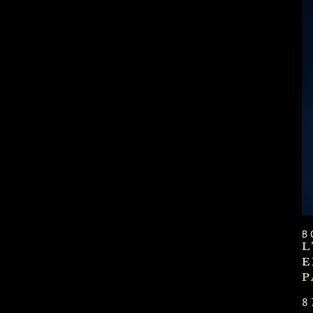
B
L
E
P
8 