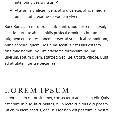
inter principes civitatis, P.
Alterum significari idem, ut si diceretur, officia media
omnia aut pleraque servantem vivere.
Bork Bona autem corporis huic sunt, quod posterius posui,
similiora. Atque ab his initiis profecti omnium virtutum et
originem et progressionem persecuti sunt. Ut alios omittam,
hunc appello, quem ille unum secutus est. Quis est tam
dissimile homini. Solum praeterea formosum, solum
liberum, solum civem, stultost; Sed ille, ut dixi, vitiose.
Quid
ad utilitatem tantae pecuniae?
LOREM IPSUM
Lorem ipsum dolor sit amet, consectetur adipiscing elit. Quis
est enim, in quo sit cupiditas, quin recte cupidus dici possit?
Sit enim idem caecus, debilis. Hoc non est positum in nostra