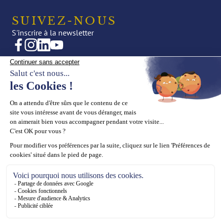
SUIVEZ-NOUS
S'inscrire à la newsletter
CRÉATIONS
NOTRE UNIVERS
Joaillerie
Actualités
Haute Joaillerie
Éditorial
Presse
LA MAISON
SUPPORT
La Maison
Prendre rendez-vous
Nos valeurs
Contact
Notre savoir-faire
CGV
Appartement Showroom
Mentions Légales
Politique des cookies