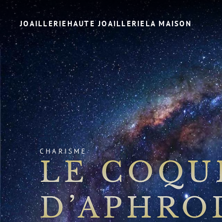
JOAILLERIE
HAUTE JOAILLERIE
LA MAISON
CHARISME
LE COQU
D’APHRO