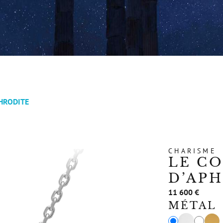
PHRODITE
CHARISME
LE C
D’AP
11 600 €
MÉTAL