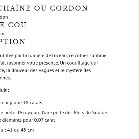
CHAÎNE OU CORDON
rdon
E COU
cm
PTION
culptée par la lumière de l’océan, ce collier sublime
fait rayonner votre présence. Un coquillage qui
ce, la douceur des vagues et le mystère des
ines.
uit :
u or jaune 18 carats
ne perle d’Akoya ou d’une perle des Mers du Sud de
 diamants pour 0,07 carat
ou : 41 ou 45 cm