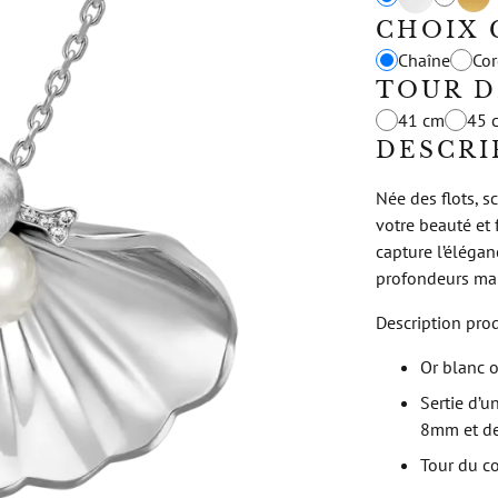
CHOIX 
Chaîne
Co
TOUR D
41 cm
45 
DESCRI
Née des flots, s
votre beauté et 
capture l’élégan
profondeurs mar
Description prod
Or blanc o
Sertie d’u
8mm et de
Tour du c