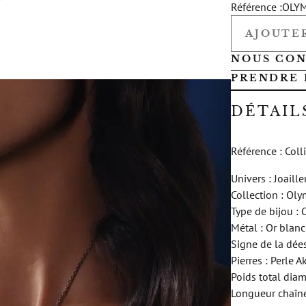
Référence :
OLY
AJOUTER
NOUS CO
PRENDRE 
DÉTAIL
Référence : Col
Univers : Joaille
Collection : Ol
Type de bijou : C
Métal : Or blanc
Signe de la dées
Pierres : Perle
Poids total diam
Longueur chaîne