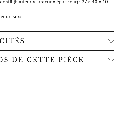
ntif (hauteur × largeur × épaisseur) : 27 × 40 × 10
ier unisexe
ICITÉS
OS DE CETTE PIÈCE