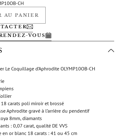
MP10OB-CH
 AU PANIER
NTACTER
RENDEZ-VOUS
S
lier Le Coquillage d’Aphrodite OLYMP10OB-CH
rie
ympiens
ollier
 18 carats poli miroir et brossé
se Aphrodite gravé à l’arrière du pendentif
 Akoya 8mm, diamants
ants : 0,07 carat, qualité DE VVS
 en or blanc 18 carats : 41 ou 45 cm